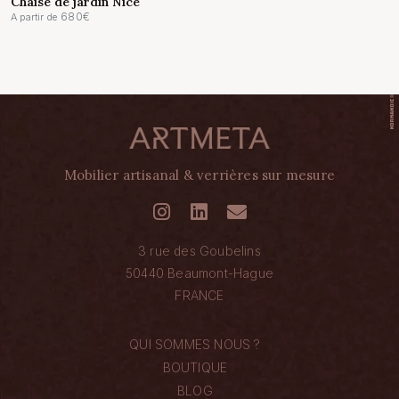
Chaise de jardin Nice
680
€
A partir de
Mobilier artisanal & verrières sur mesure
3 rue des Goubelins
50440 Beaumont-Hague
FRANCE
QUI SOMMES NOUS ?
BOUTIQUE
BLOG