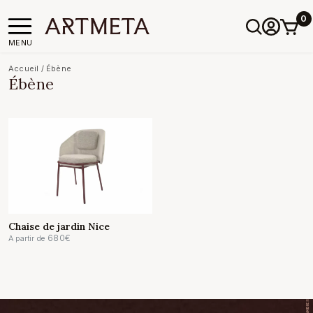
0
MENU
Accueil
/
Ébène
Ébène
Chaise de jardin Nice
680
€
A partir de