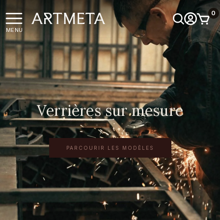
0
MENU
Verrières sur mesure
PARCOURIR LES MODÈLES