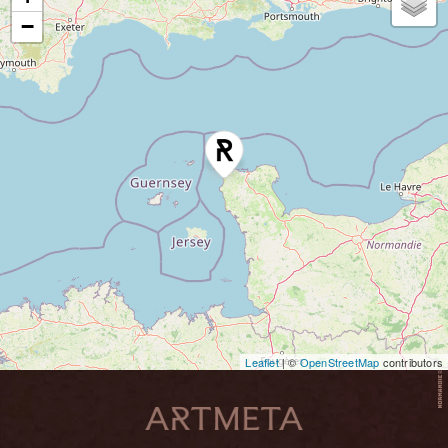
−
Leaflet
| ©
OpenStreetMap
contributors