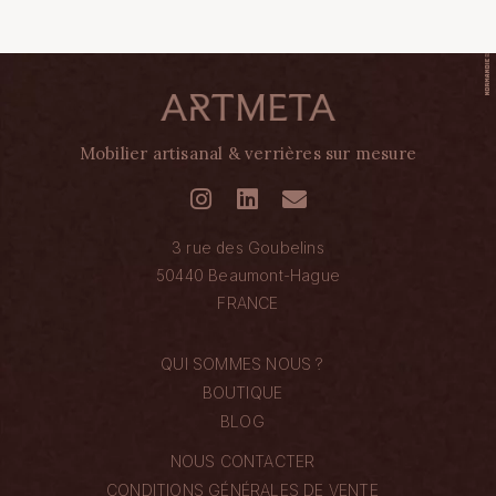
Mobilier artisanal & verrières sur mesure
3 rue des Goubelins
50440 Beaumont-Hague
FRANCE
QUI SOMMES NOUS ?
BOUTIQUE
BLOG
NOUS CONTACTER
CONDITIONS GÉNÉRALES DE VENTE