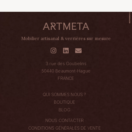
Mobilier artisanal & verrières sur mesure
3 rue des Goubelins
50440 Beaumont-Hague
FRANCE
QUI SOMMES NOUS ?
BOUTIQUE
BLOG
NOUS CONTACTER
CONDITIONS GÉNÉRALES DE VENTE