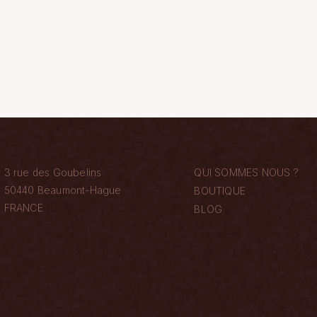
3 rue des Goubelins
QUI SOMMES NOUS ?
50440 Beaumont-Hague
BOUTIQUE
FRANCE
BLOG