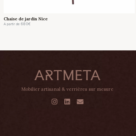
Chaise de jardin Nice
680
€
A partir de
Mobilier artisanal & verrières sur mesure