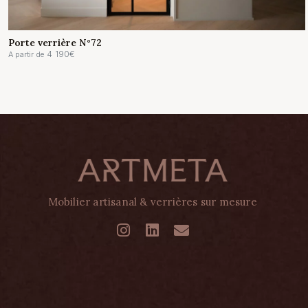
Porte verrière N°72
4 190
€
A partir de
Mobilier artisanal & verrières sur mesure