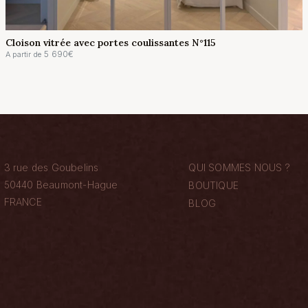
Cloison vitrée avec portes coulissantes N°115
5 690
€
A partir de
3 rue des Goubelins
QUI SOMMES NOUS ?
50440 Beaumont-Hague
BOUTIQUE
FRANCE
BLOG