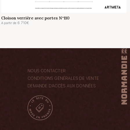
Cloison verrière avec portes N°110
6 710
€
A partir de
NOUS CONTACTER
CONDITIONS GÉNÉRALES DE VENTE
DEMANDE D’ACCÈS AUX DONNÉES