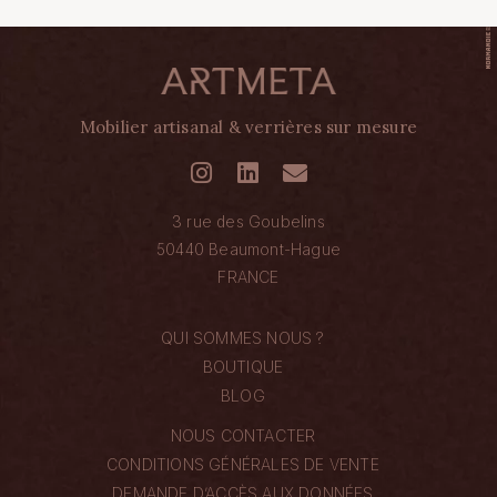
Mobilier artisanal & verrières sur mesure
3 rue des Goubelins
50440 Beaumont-Hague
FRANCE
QUI SOMMES NOUS ?
BOUTIQUE
BLOG
NOUS CONTACTER
CONDITIONS GÉNÉRALES DE VENTE
DEMANDE D’ACCÈS AUX DONNÉES