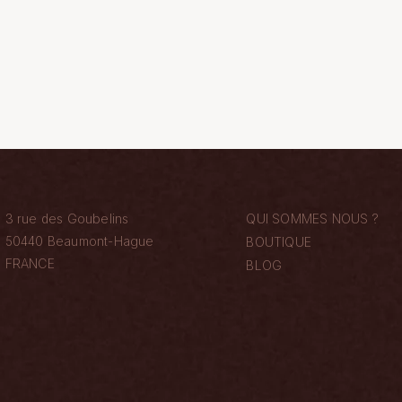
3 rue des Goubelins
QUI SOMMES NOUS ?
50440 Beaumont-Hague
BOUTIQUE
FRANCE
BLOG