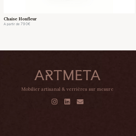
Chaise Honfleur
790
€
A partir de
Mobilier artisanal & verrières sur mesure