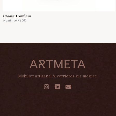
Chaise Honfleur
790
€
A partir de
Mobilier artisanal & verrières sur mesure