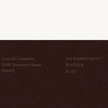
3 rue des Goubelins
QUI SOMMES NOUS ?
50440 Beaumont-Hague
BOUTIQUE
FRANCE
BLOG