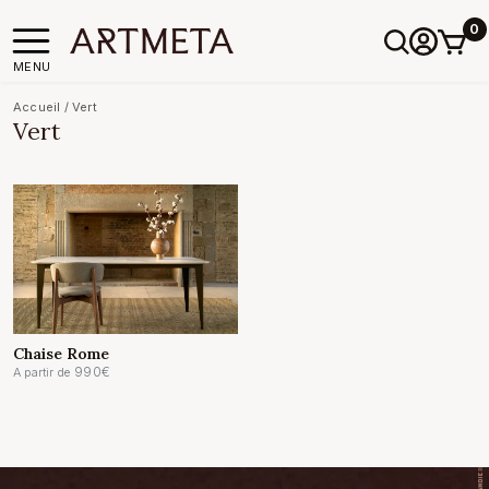
0
MENU
Accueil
/
Vert
Vert
Chaise Rome
990
€
A partir de