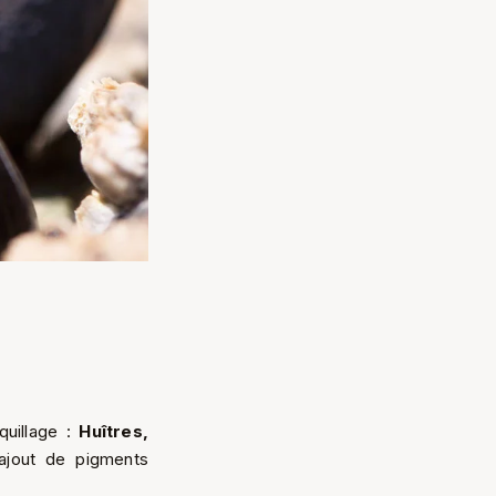
oquillage :
Huîtres,
’ajout de pigments