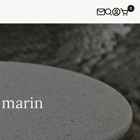
0
 marin