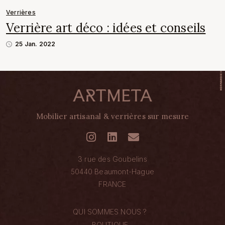
Verrières
Verrière art déco : idées et conseils
25 Jan. 2022
Mobilier artisanal & verrières sur mesure
3 rue des Goubelins
50440 Beaumont-Hague
FRANCE
QUI SOMMES NOUS ?
BOUTIQUE