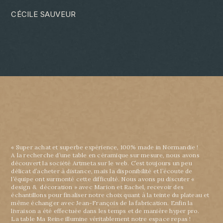
CÉCILE SAUVEUR
« Super achat et superbe expérience, 100% made in Normandie !
A la recherche d’une table en céramique sur mesure, nous avons
découvert la société Artmeta sur le web. C’est toujours un peu
délicat d’acheter à distance, mais la disponibilité et l’écoute de
l’équipe ont surmonté cette difficulté. Nous avons pu discuter «
design & décoration » avec Marion et Rachel, recevoir des
échantillons pour finaliser notre choix quant à la teinte du plateau et
même échanger avec Jean-François de la fabrication. Enfin la
livraison a été effectuée dans les temps et de manière hyper pro.
La table Ma Reine illumine véritablement notre espace repas !