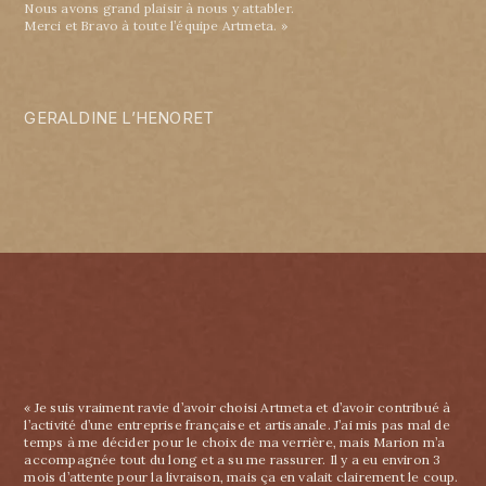
Nous avons grand plaisir à nous y attabler.
Merci et Bravo à toute l’équipe Artmeta. »
GERALDINE L’HENORET
« Je suis vraiment ravie d’avoir choisi Artmeta et d’avoir contribué à
l’activité d’une entreprise française et artisanale. J’ai mis pas mal de
temps à me décider pour le choix de ma verrière, mais Marion m’a
accompagnée tout du long et a su me rassurer. Il y a eu environ 3
mois d’attente pour la livraison, mais ça en valait clairement le coup.