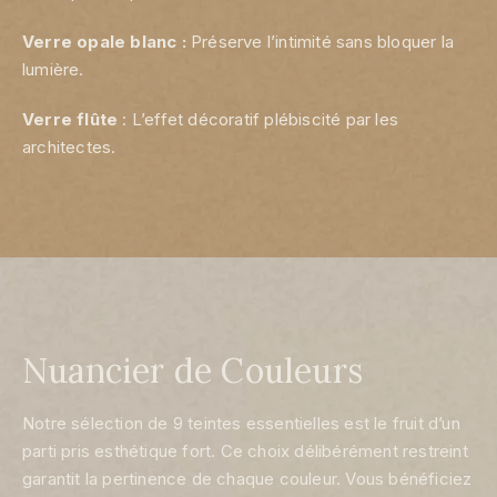
Verre opale blanc :
Préserve l’intimité sans bloquer la
lumière.
Verre flûte
: L’effet décoratif plébiscité par les
architectes.
Nuancier de Couleurs
Notre sélection de 9 teintes essentielles est le fruit d’un
parti pris esthétique fort. Ce choix délibérément restreint
garantit la pertinence de chaque couleur. Vous bénéficiez