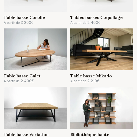
Table basse Corolle
Tables basses Coquillage
3 200
€
2 400
€
A partir de
A partir de
Table basse Galet
Table basse Mikado
2 400
€
2 210
€
A partir de
A partir de
Table basse Variation
Bibliothèque haute