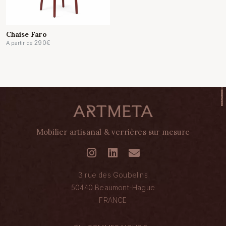
Chaise Faro
290
€
A partir de
Mobilier artisanal & verrières sur mesure
3 rue des Goubelins
50440 Beaumont-Hague
FRANCE