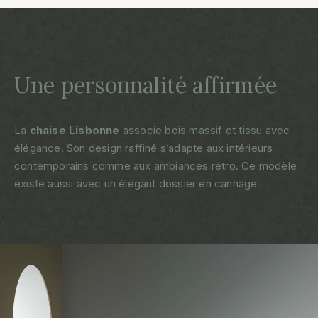
Une personnalité affirmée
La
chaise Lisbonne
associe bois massif et tissu avec
élégance. Son design raffiné s’adapte aux intérieurs
contemporains comme aux ambiances rétro. Ce modèle
existe aussi avec un élégant
dossier en cannage
.