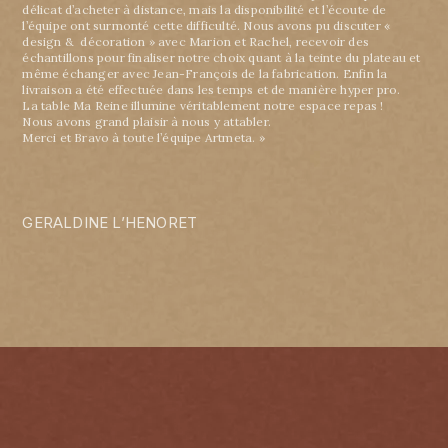
délicat d’acheter à distance, mais la disponibilité et l’écoute de
l’équipe ont surmonté cette difficulté. Nous avons pu discuter «
design & décoration » avec Marion et Rachel, recevoir des
échantillons pour finaliser notre choix quant à la teinte du plateau et
même échanger avec Jean-François de la fabrication. Enfin la
livraison a été effectuée dans les temps et de manière hyper pro.
La table Ma Reine illumine véritablement notre espace repas !
Nous avons grand plaisir à nous y attabler.
Merci et Bravo à toute l’équipe Artmeta. »
GERALDINE L’HENORET