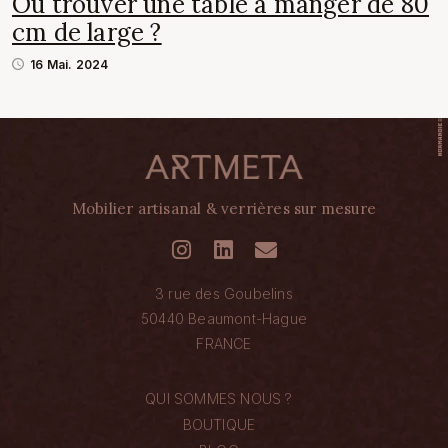
Où trouver une table à manger de 80
cm de large ?
16 Mai. 2024
Mobilier artisanal & verrières sur mesure
3 rue des Goubelins
50440 Beaumont-Hague
FRANCE
QUI SOMMES NOUS ?
BOUTIQUE