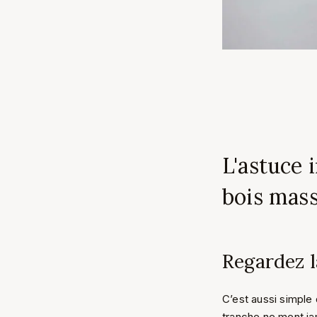
L'astuce 
bois mass
Regardez l
C’est aussi simple 
tranche ne ment ja