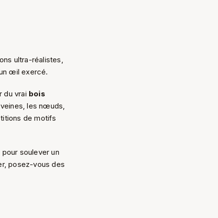
ns ultra-réalistes,
un œil exercé.
r du vrai
bois
s veines, les nœuds,
étitions de motifs
x pour soulever un
er, posez-vous des