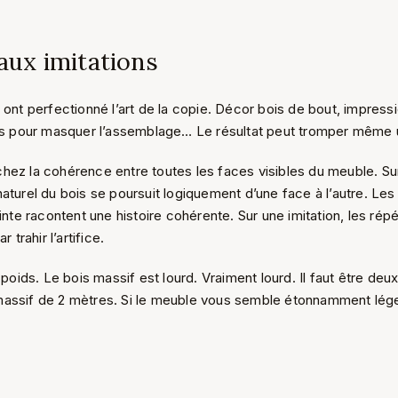
aux imitations
 ont perfectionné l’art de la copie. Décor bois de bout, impressio
lés pour masquer l’assemblage… Le résultat peut tromper même 
hez la cohérence entre toutes les faces visibles du meuble. Su
 naturel du bois se poursuit logiquement d’une face à l’autre. Le
einte racontent une histoire cohérente. Sur une imitation, les rép
r trahir l’artifice.
e poids. Le bois massif est lourd. Vraiment lourd. Il faut être deu
massif de 2 mètres. Si le meuble vous semble étonnamment lég