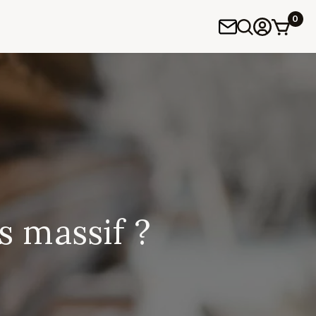
0
 massif ?