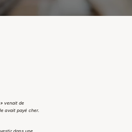
 » venait de
le avait payé cher.
nvestir dans une