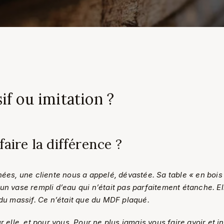
if ou imitation ?
ire la différence ?
nées, une cliente nous a appelé, dévastée. Sa table « en bois
un vase rempli d’eau qui n’était pas parfaitement étanche. El
 du massif. Ce n’était que du MDF plaqué.
ur elle, et pour vous. Pour ne plus jamais vous faire avoir et i