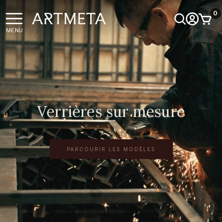
0
MENU
Verrières sur mesure
PARCOURIR LES MODÈLES