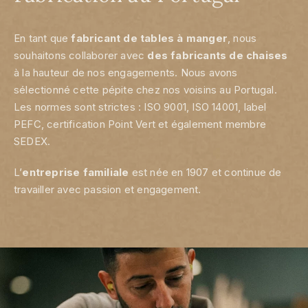
En tant que
fabricant
de tables à manger
, nous
souhaitons collaborer avec
des
fabricants de chaises
à la hauteur de nos engagements. Nous avons
sélectionné cette pépite chez nos voisins au Portugal.
Les normes sont strictes : ISO 9001, ISO 14001, label
PEFC, certification Point Vert et également membre
SEDEX.
L’
entreprise familiale
est née en 1907 et continue de
travailler avec passion et engagement.