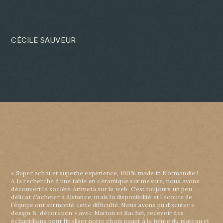
CÉCILE SAUVEUR
« Super achat et superbe expérience, 100% made in Normandie !
A la recherche d’une table en céramique sur mesure, nous avons
découvert la société Artmeta sur le web. C’est toujours un peu
délicat d’acheter à distance, mais la disponibilité et l’écoute de
l’équipe ont surmonté cette difficulté. Nous avons pu discuter «
design & décoration » avec Marion et Rachel, recevoir des
échantillons pour finaliser notre choix quant à la teinte du plateau et