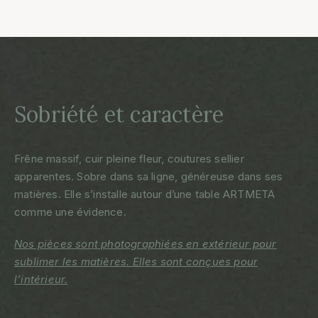
Sobriété et caractère
Frêne massif, cuir pleine fleur, coutures sellier
apparentes. Sobre dans sa ligne, généreuse dans ses
matières. Elle s’installe autour d’une table ARTMETA
comme une évidence.
Nos pièces sont photographiées en extérieur pour
sublimer les matières. Elles sont conçues pour
l’intérieur.