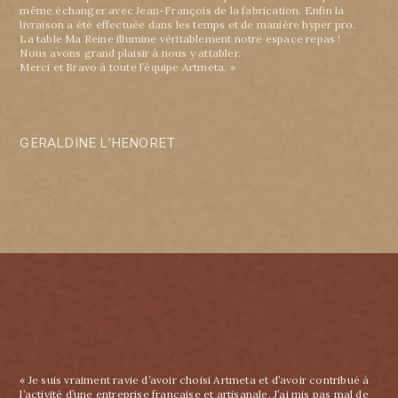
même échanger avec Jean-François de la fabrication. Enfin la
livraison a été effectuée dans les temps et de manière hyper pro.
La table Ma Reine illumine véritablement notre espace repas !
Nous avons grand plaisir à nous y attabler.
Merci et Bravo à toute l’équipe Artmeta. »
GERALDINE L’HENORET
« Je suis vraiment ravie d’avoir choisi Artmeta et d’avoir contribué à
l’activité d’une entreprise française et artisanale. J’ai mis pas mal de