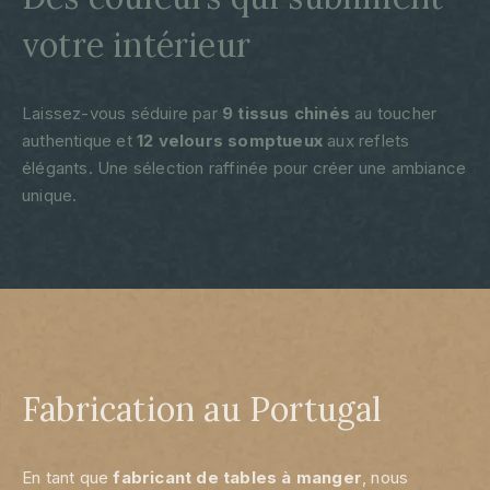
votre intérieur
Laissez-vous séduire par
9 tissus chinés
au toucher
authentique et
12 velours somptueux
aux reflets
élégants. Une sélection raffinée pour créer une ambiance
unique.
Fabrication au Portugal
En tant que
fabricant
de tables à manger
, nous