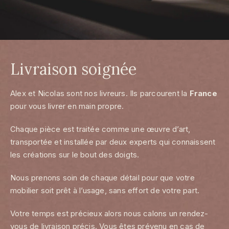
Livraison soignée
Alex et Nicolas sont nos livreurs. Ils parcourent la
France
pour vous livrer en main propre.
Chaque pièce est traitée comme une œuvre d’art,
transportée et installée par deux experts qui connaissent
les créations sur le bout des doigts.
Nous prenons soin de chaque détail pour que votre
mobilier soit prêt à l’usage, sans effort de votre part.
Votre temps est précieux alors nous calons un rendez-
vous de livraison précis. Vous êtes prévenu en cas de