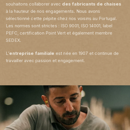
souhaitons collaborer avec
des
fabricants de chaises
à la hauteur de nos engagements. Nous avons
sélectionné cette pépite chez nos voisins au Portugal.
Les normes sont strictes : ISO 9001, ISO 14001, label
PEFC, certification Point Vert et également membre
SEDEX.
L’
entreprise familiale
est née en 1907 et continue de
travailler avec passion et engagement.