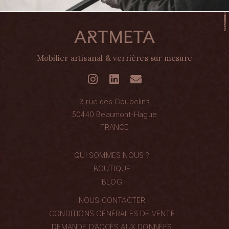
Mobilier artisanal & verrières sur mesure
3 rue des Goubelins
50440 Beaumont-Hague
FRANCE
QUI SOMMES NOUS ?
BOUTIQUE
BLOG
NOUS CONTACTER
CONDITIONS GÉNÉRALES DE VENTE
DEMANDE D’ACCÈS AUX DONNÉES