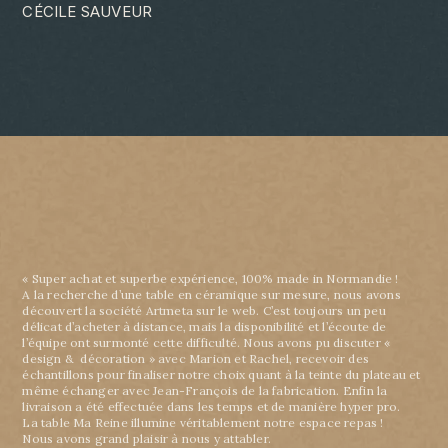
CÉCILE SAUVEUR
« Super achat et superbe expérience, 100% made in Normandie !
A la recherche d’une table en céramique sur mesure, nous avons
découvert la société Artmeta sur le web. C’est toujours un peu
délicat d’acheter à distance, mais la disponibilité et l’écoute de
l’équipe ont surmonté cette difficulté. Nous avons pu discuter «
design & décoration » avec Marion et Rachel, recevoir des
échantillons pour finaliser notre choix quant à la teinte du plateau et
même échanger avec Jean-François de la fabrication. Enfin la
livraison a été effectuée dans les temps et de manière hyper pro.
La table Ma Reine illumine véritablement notre espace repas !
Nous avons grand plaisir à nous y attabler.