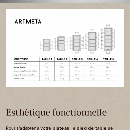
Esthétique fonctionnelle
Pour s’adapter à votre
plateau
, le
pied de table
se