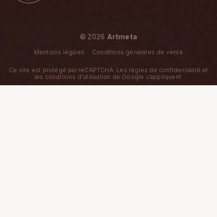
© 2026
Artmeta
Mentions légales
Conditions générales de vente
Ce site est protégé par reCAPTCHA. Les
règles de confidentialité
et
les
conditions d’utilisation
de Google s’appliquent.