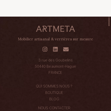
Mobilier artisanal & verrières sur mesure
3 rue des Goubelins
50440 Beaumont-Hague
FRANCE
QUI SOMMES NOUS ?
BOUTIQUE
BLOG
NOUS CONTACTER