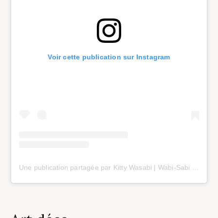
Voir cette publication sur Instagram
Une publication partagée par Kitty Wasabi | Wabi-Sabi inspired Interior & Homedecor DIYs (@wasabiinterior)