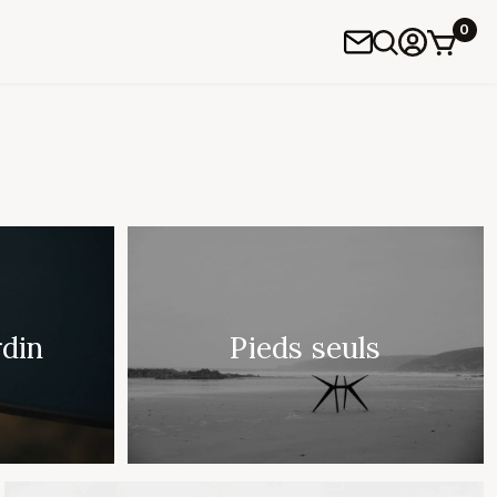
0
rdin
Pieds seuls