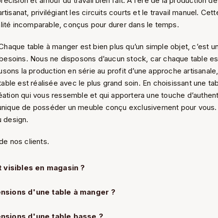
cision et amour du travail bien fait. À l’ère de la production d
tisanat, privilégiant les circuits courts et le travail manuel. Ce
lité incomparable, conçus pour durer dans le temps.
. Chaque table à manger est bien plus qu’un simple objet, c’est
besoins. Nous ne disposons d’aucun stock, car chaque table e
ons la production en série au profit d’une approche artisanale,
ble est réalisée avec le plus grand soin. En choisissant une ta
ation qui vous ressemble et qui apportera une touche d’authentic
 unique de posséder un meuble conçu exclusivement pour vous. 
u design.
de nos clients.
t visibles en magasin ?
nsions d'une table à manger ?
nsions d'une table basse ?