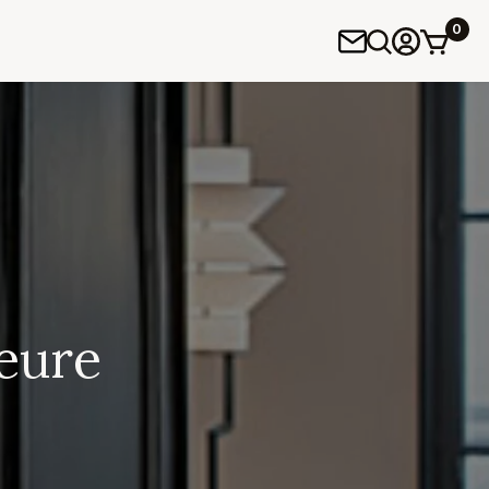
0
eure