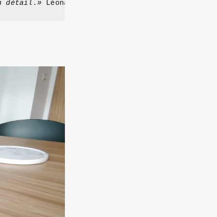
n détail.»
 Léonard de Vinci