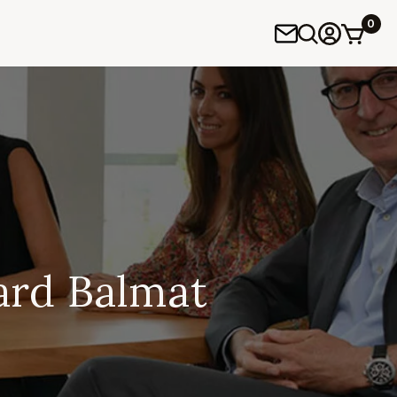
0
ard Balmat