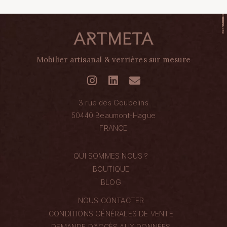
Mobilier artisanal & verrières sur mesure
3 rue des Goubelins
50440 Beaumont-Hague
FRANCE
QUI SOMMES NOUS ?
BOUTIQUE
BLOG
NOUS CONTACTER
CONDITIONS GÉNÉRALES DE VENTE
DEMANDE D’ACCÈS AUX DONNÉES