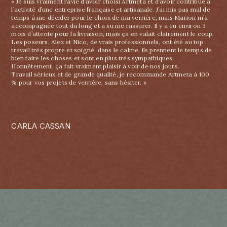
« Je suis vraiment ravie d’avoir choisi Artmeta et d’avoir contribué à
l’activité d’une entreprise française et artisanale. J’ai mis pas mal de
temps à me décider pour le choix de ma verrière, mais Marion m’a
accompagnée tout du long et a su me rassurer. Il y a eu environ 3
mois d’attente pour la livraison, mais ça en valait clairement le coup.
Les poseurs, Alex et Nico, de vrais professionnels, ont été au top :
travail très propre et soigné, dans le calme, ils prennent le temps de
bien faire les choses et sont en plus très sympathiques.
Honnêtement, ça fait vraiment plaisir à voir de nos jours.
Travail sérieux et de grande qualité, je recommande Artmeta à 100
% pour vos projets de verrière, sans hésiter. »
CARLA CASSAN