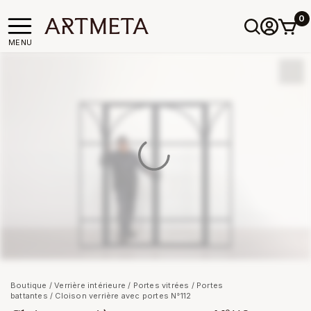
0
MENU
Boutique
/
Verrière intérieure
/
Portes vitrées
/
Portes
battantes
/ Cloison verrière avec portes N°112