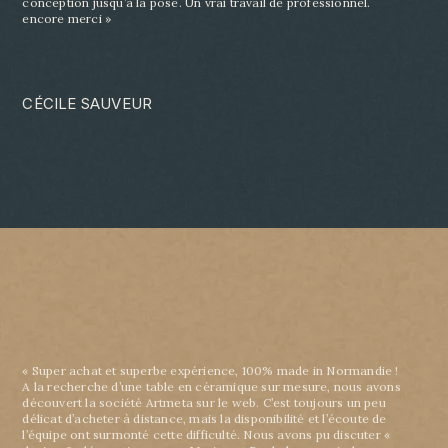
conception jusqu’à la pose. Un vrai travail de professionnel.
encore
merci »
CÉCILE SAUVEUR
« Super achat et superbe expérience, 100% made in Normandie !
A la recherche d’une table en céramique sur mesure, nous avons
découvert la société Artmeta sur le web. C’est toujours un peu
délicat d’acheter à distance, mais la disponibilité et l’écoute de
l’équipe ont surmonté cette difficulté. Nous avons pu discuter «