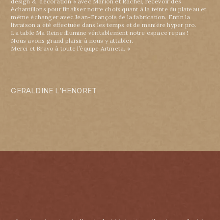
design & décoration » avec Marion et Rachel, recevoir des
échantillons pour finaliser notre choix quant à la teinte du plateau et
même échanger avec Jean-François de la fabrication. Enfin la
livraison a été effectuée dans les temps et de manière hyper pro.
La table Ma Reine illumine véritablement notre espace repas !
Nous avons grand plaisir à nous y attabler.
Merci et Bravo à toute l’équipe Artmeta. »
GERALDINE L’HENORET