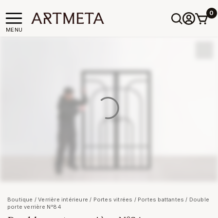
0
MENU
Boutique
/
Verrière intérieure
/
Portes vitrées
/
Portes battantes
/ Double
porte verrière N°84