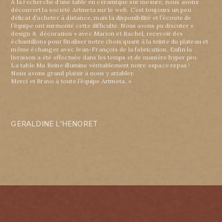
A la recherche d’une table en céramique sur mesure, nous avons
découvert la société Artmeta sur le web. C’est toujours un peu
délicat d’acheter à distance, mais la disponibilité et l’écoute de
l’équipe ont surmonté cette difficulté. Nous avons pu discuter «
design & décoration » avec Marion et Rachel, recevoir des
échantillons pour finaliser notre choix quant à la teinte du plateau et
même échanger avec Jean-François de la fabrication. Enfin la
livraison a été effectuée dans les temps et de manière hyper pro.
La table Ma Reine illumine véritablement notre espace repas !
Nous avons grand plaisir à nous y attabler.
Merci et Bravo à toute l’équipe Artmeta. »
GERALDINE L’HENORET