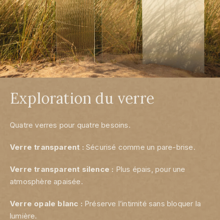
Exploration du verre
Quatre verres pour quatre besoins.
Verre transparent :
Sécurisé comme un pare-brise.
Verre transparent silence :
Plus épais, pour une
atmosphère apaisée.
Verre opale blanc :
Préserve l’intimité sans bloquer la
lumière.