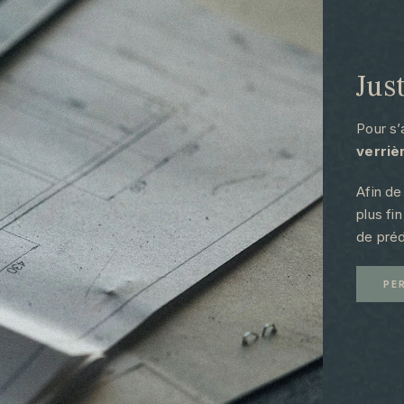
Jus
Pour s’
verriè
Afin de
plus fi
de préd
PE