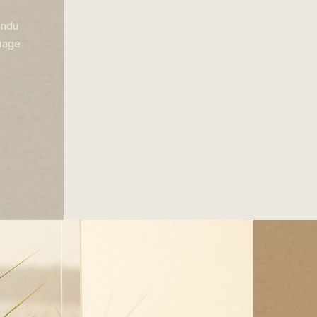
endu
quage