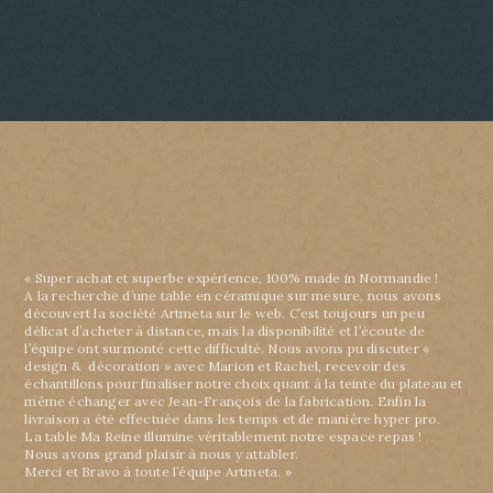
« Super achat et superbe expérience, 100% made in Normandie !
A la recherche d’une table en céramique sur mesure, nous avons
découvert la société Artmeta sur le web. C’est toujours un peu
délicat d’acheter à distance, mais la disponibilité et l’écoute de
l’équipe ont surmonté cette difficulté. Nous avons pu discuter «
design & décoration » avec Marion et Rachel, recevoir des
échantillons pour finaliser notre choix quant à la teinte du plateau et
même échanger avec Jean-François de la fabrication. Enfin la
livraison a été effectuée dans les temps et de manière hyper pro.
La table Ma Reine illumine véritablement notre espace repas !
Nous avons grand plaisir à nous y attabler.
Merci et Bravo à toute l’équipe Artmeta. »