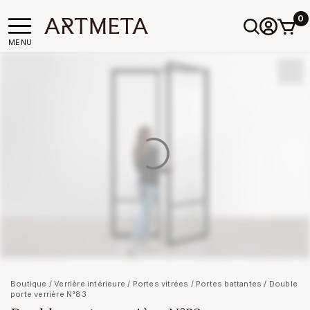
0
MENU
Boutique
/
Verrière intérieure
/
Portes vitrées
/
Portes battantes
/ Double
porte verrière N°83