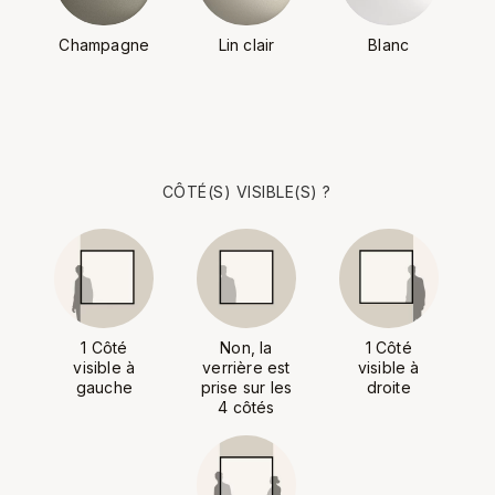
Champagne
Lin clair
Blanc
CÔTÉ(S) VISIBLE(S) ?
1 Côté
Non, la
1 Côté
visible à
verrière est
visible à
gauche
prise sur les
droite
4 côtés