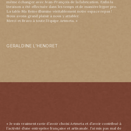
même échanger avec Jean-François de la fabrication. Enfin la
livraison a été effectuée dans les temps et de manière hyper pro.
La table Ma Reine illumine véritablement notre espace repas !
Nous avons grand plaisir à nous y attabler.
Merci et Bravo à toute l’équipe Artmeta. »
GERALDINE L’HENORET
« Je suis vraiment ravie d’avoir choisi Artmeta et d’avoir contribué à
l’activité d’une entreprise française et artisanale. J’ai mis pas mal de