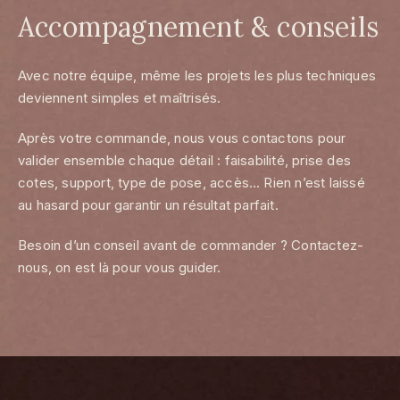
Accompagnement & conseils
Avec notre équipe, même les projets les plus techniques
deviennent simples et maîtrisés.
Après votre commande, nous vous contactons pour
valider ensemble chaque détail : faisabilité, prise des
cotes, support, type de pose, accès… Rien n’est laissé
au hasard pour garantir un résultat parfait.
Besoin d’un conseil avant de commander ? Contactez-
nous, on est là pour vous guider.