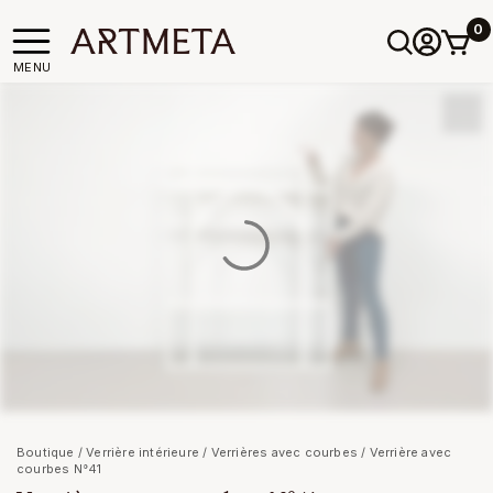
0
MENU
Boutique
/
Verrière intérieure
/
Verrières avec courbes
/ Verrière avec
courbes N°41