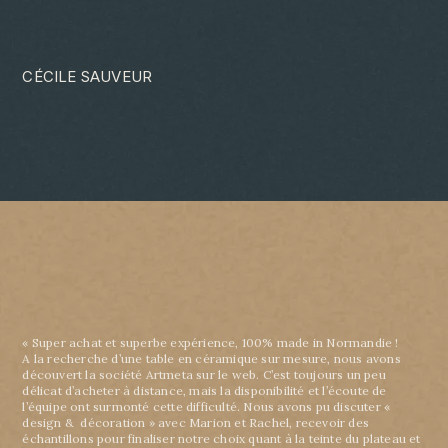
CÉCILE SAUVEUR
« Super achat et superbe expérience, 100% made in Normandie !
A la recherche d’une table en céramique sur mesure, nous avons
découvert la société Artmeta sur le web. C’est toujours un peu
délicat d’acheter à distance, mais la disponibilité et l’écoute de
l’équipe ont surmonté cette difficulté. Nous avons pu discuter «
design & décoration » avec Marion et Rachel, recevoir des
échantillons pour finaliser notre choix quant à la teinte du plateau et