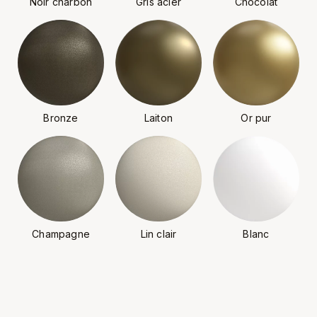
Noir charbon
Gris acier
Chocolat
Bronze
Laiton
Or pur
Champagne
Lin clair
Blanc