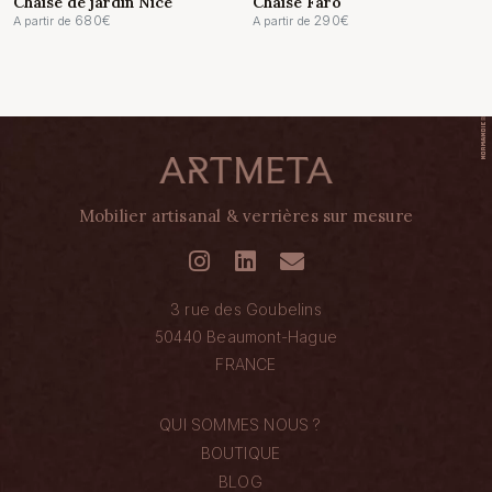
Chaise de jardin Nice
Chaise Faro
680
€
290
€
A partir de
A partir de
Mobilier artisanal & verrières sur mesure
3 rue des Goubelins
50440 Beaumont-Hague
FRANCE
QUI SOMMES NOUS ?
BOUTIQUE
BLOG