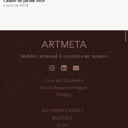
Chaise de jardin Nice
680
€
A partir de
Mobilier artisanal & verrières sur mesure
3 rue des Goubelins
50440 Beaumont-Hague
FRANCE
QUI SOMMES NOUS ?
BOUTIQUE
BLOG