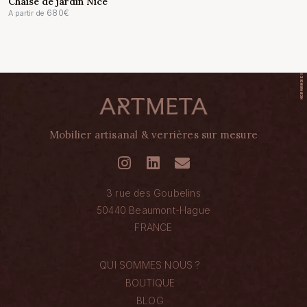
Chaise de jardin Nice
680
€
A partir de
Mobilier artisanal & verrières sur mesure
3 rue des Goubelins
50440 Beaumont-Hague
FRANCE
QUI SOMMES NOUS ?
BOUTIQUE
BLOG