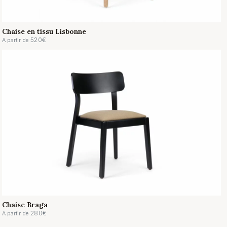
Chaise en tissu Lisbonne
520
€
A partir de
Chaise Braga
280
€
A partir de