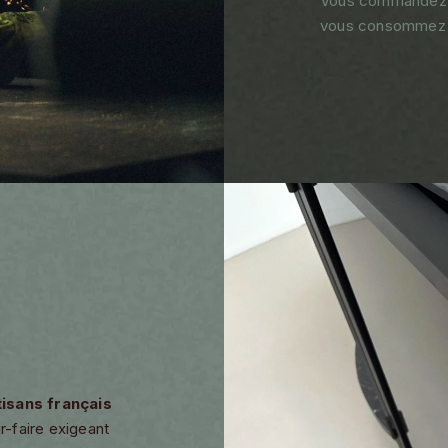
Vous commandez un
vous consommez m
tisans français
r-faire exigeant