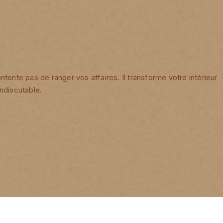
tente pas de ranger vos affaires. Il transforme votre intérieur
ndiscutable.