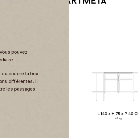
. Vous pouvez
diaire.
é ou encore la box
ns différentes. Il
tre les passages