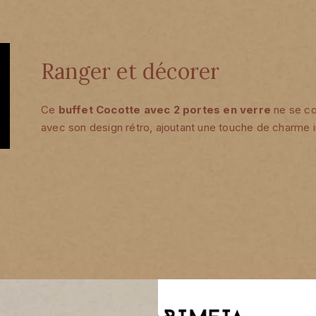
Ranger et décorer
Ce
buffet Cocotte avec 2 portes en verre
ne se con
avec son design rétro, ajoutant une touche de charme i