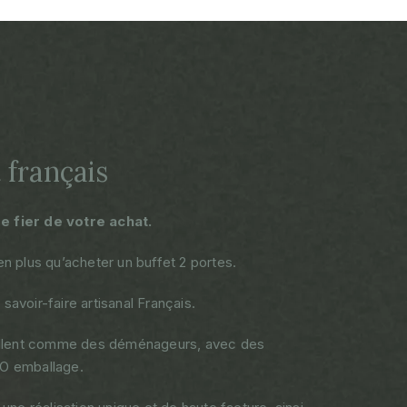
 français
 fier de votre achat.
en plus qu’acheter un buffet 2 portes.
savoir-faire artisanal Français.
aillent comme des déménageurs, avec des
RO emballage.