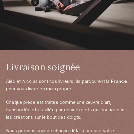
Livraison soignée
Alex et Nicolas sont nos livreurs. Ils parcourent la
France
pour vous livrer en main propre.
Chaque pièce est traitée comme une œuvre d’art,
transportée et installée par deux experts qui connaissent
les créations sur le bout des doigts.
Nous prenons soin de chaque détail pour que votre