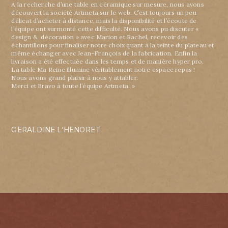
A la recherche d’une table en céramique sur mesure, nous avons
découvert la société Artmeta sur le web. C’est toujours un peu
délicat d’acheter à distance, mais la disponibilité et l’écoute de
l’équipe ont surmonté cette difficulté. Nous avons pu discuter «
design & décoration » avec Marion et Rachel, recevoir des
échantillons pour finaliser notre choix quant à la teinte du plateau et
même échanger avec Jean-François de la fabrication. Enfin la
livraison a été effectuée dans les temps et de manière hyper pro.
La table Ma Reine illumine véritablement notre espace repas !
Nous avons grand plaisir à nous y attabler.
Merci et Bravo à toute l’équipe Artmeta. »
GERALDINE L’HENORET