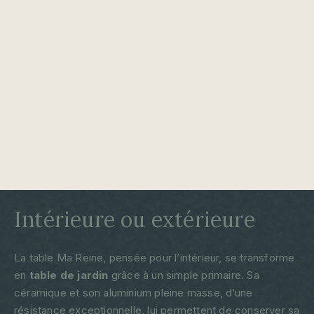
Intérieure ou extérieure
La table Ma Reine, pensée pour l’intérieur, se transforme
en
table de jardin
grâce à un simple primaire. Sa
céramique et son aluminium pleine masse, d’une
résistance exceptionnelle, lui permettent de conserver sa