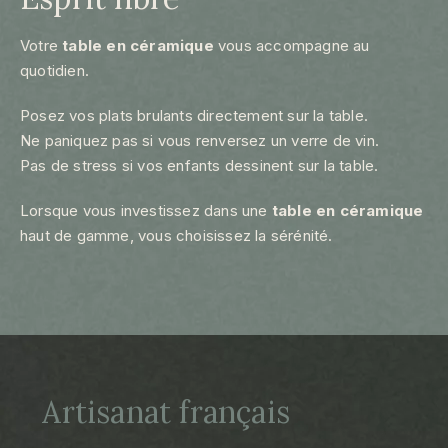
Votre
table en céramique
vous accompagne au
quotidien.
Posez vos plats brulants directement sur la table.
Ne paniquez pas si vous renversez un verre de vin.
Pas de stress si vos enfants dessinent sur la table.
Lorsque vous investissez dans une
table en céramique
haut de gamme, vous choisissez la sérénité.
Artisanat français