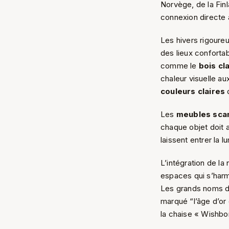
Norvège, de la Finla
connexion directe 
Les hivers rigoureu
des lieux confortab
comme le
bois cla
chaleur visuelle a
couleurs claires
d
Les
meubles sca
chaque objet doit a
laissent entrer la l
L’intégration de la
espaces qui s’harm
Les grands noms d
marqué “l’âge d’or 
la chaise « Wishbon