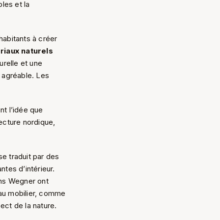
ples et la
 habitants à créer
riaux naturels
urelle et une
 agréable. Les
nt l’idée que
tecture nordique,
se traduit par des
tes d’intérieur.
ns Wegner ont
e au mobilier, comme
ect de la nature.