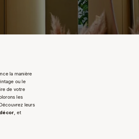
ence la manière
intage ou le
ire de votre
plorons les
 Découvrez leurs
décor
, et