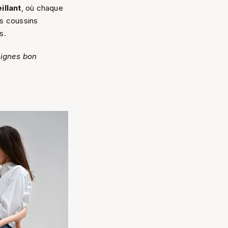
illant
, où chaque
es coussins
s.
eignes bon