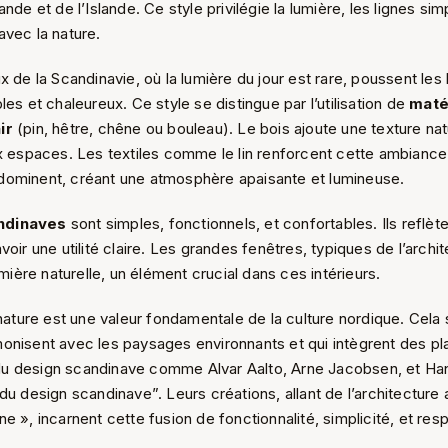
nde et de l’Islande. Ce style privilégie la lumière, les lignes sim
avec la nature.
x de la Scandinavie, où la lumière du jour est rare, poussent les
les et chaleureux. Ce style se distingue par l’utilisation de
maté
ir
(pin, hêtre, chêne ou bouleau). Le bois ajoute une texture nat
ux espaces. Les textiles comme le lin renforcent cette ambiance
ominent, créant une atmosphère apaisante et lumineuse.
ndinaves
sont simples, fonctionnels, et confortables. Ils reflète
voir une utilité claire. Les grandes fenêtres, typiques de l’archi
umière naturelle, un élément crucial dans ces intérieurs.
 nature est une valeur fondamentale de la culture nordique. Cela 
onisent avec les paysages environnants et qui intègrent des plan
u design scandinave comme Alvar Aalto, Arne Jacobsen, et Ha
du design scandinave”. Leurs créations, allant de l’architectur
e », incarnent cette fusion de fonctionnalité, simplicité, et resp