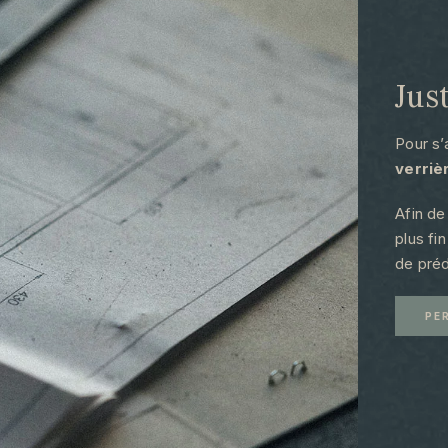
Jus
Pour s’
verriè
Afin de
plus fi
de préd
PE