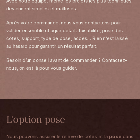
Avec notre équipe, même les projets les plus techniques
deviennent simples et maîtrisés.
Après votre commande, nous vous contactons pour
valider ensemble chaque détail : faisabilité, prise des
cotes, support, type de pose, accès… Rien n’est laissé
au hasard pour garantir un résultat parfait.
Besoin d’un conseil avant de commander ? Contactez-
nous, on est là pour vous guider.
L'option pose
Nous pouvons assurer le relevé de cotes et la
pose
dans