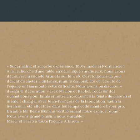
« Super achat et superbe expérience, 100% made in Normandie !
A la recherche d’une table en céramique sur mesure, nous avons
découvert la société Artmeta sur le web. C’est toujours un peu
délicat d’acheter à distance, mais la disponibilité et l’écoute de
l’équipe ont surmonté cette difficulté. Nous avons pu discuter «
design & décoration » avec Marion et Rachel, recevoir des
échantillons pour finaliser notre choix quant à la teinte du plateau et
même échanger avec Jean-François de la fabrication. Enfin la
livraison a été effectuée dans les temps et de manière hyper pro.
La table Ma Reine illumine véritablement notre espace repas !
Nous avons grand plaisir à nous y attabler.
Merci et Bravo à toute l’équipe Artmeta. »