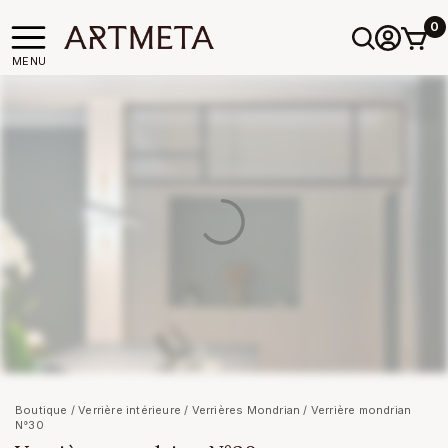
0
MENU
Boutique
/
Verrière intérieure
/
Verrières Mondrian
/ Verrière mondrian
N°30