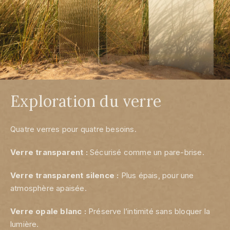
Exploration du verre
Quatre verres pour quatre besoins.
Verre transparent :
Sécurisé comme un pare-brise.
Verre transparent silence :
Plus épais, pour une
atmosphère apaisée.
Verre opale blanc :
Préserve l’intimité sans bloquer la
lumière.