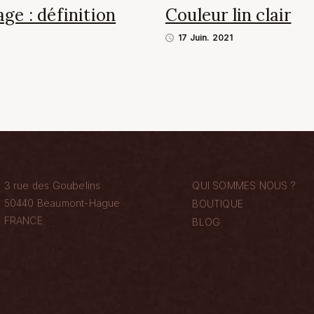
e : définition
Couleur lin clair
17 Juin. 2021
3 rue des Goubelins
QUI SOMMES NOUS ?
50440 Beaumont-Hague
BOUTIQUE
FRANCE
BLOG