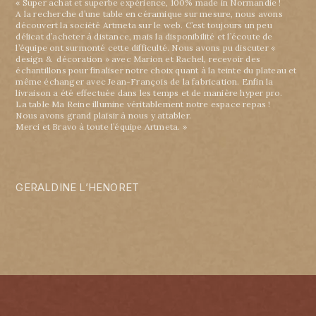
« Super achat et superbe expérience, 100% made in Normandie !
A la recherche d’une table en céramique sur mesure, nous avons
découvert la société Artmeta sur le web. C’est toujours un peu
délicat d’acheter à distance, mais la disponibilité et l’écoute de
l’équipe ont surmonté cette difficulté. Nous avons pu discuter «
design & décoration » avec Marion et Rachel, recevoir des
échantillons pour finaliser notre choix quant à la teinte du plateau et
même échanger avec Jean-François de la fabrication. Enfin la
livraison a été effectuée dans les temps et de manière hyper pro.
La table Ma Reine illumine véritablement notre espace repas !
Nous avons grand plaisir à nous y attabler.
Merci et Bravo à toute l’équipe Artmeta. »
GERALDINE L’HENORET